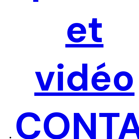
et
vidéo
CONT