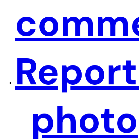
comme
ACCUEIL
PRÉSENTATION
Repor
RÉALISATIONS
ACTUALITÉS
CONTACT
https://harfang-events.fr/blog-page/
Nous Suivre
—
photo