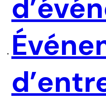
d’évé
Événe
d’entr