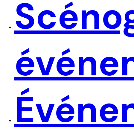
Scéno
événe
Événe