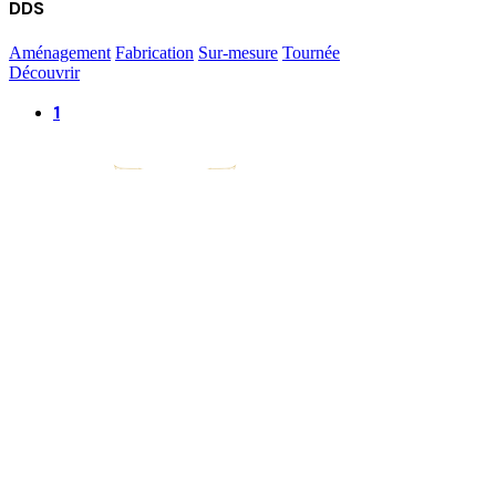
DDS
Aménagement
Fabrication
Sur-mesure
Tournée
Découvrir
1
Agence Strasbourg : siège social
26 Rue Joseph Marie Jacquard,
67400 Illkirch-Graffenstaden