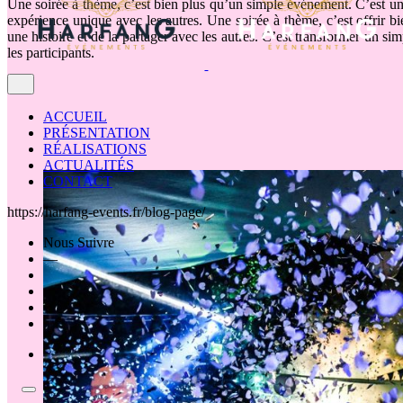
Une soirée à thème, c’est bien plus qu’un simple événement. C’est un
expérience unique avec les autres. Une soirée à thème, c’est offrir b
une histoire et de la partager avec les autres. C’est transformer un s
les participants.
ACCUEIL
PRÉSENTATION
RÉALISATIONS
ACTUALITÉS
CONTACT
https://harfang-events.fr/blog-page/
Nous Suivre
—