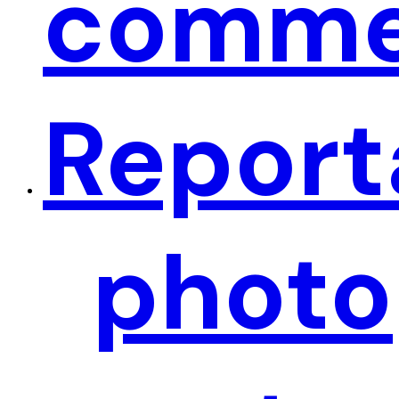
comme
Report
ACCUEIL
PRÉSENTATION
RÉALISATIONS
ACTUALITÉS
CONTACT
https://harfang-events.fr/blog-page/
photo
Nous Suivre
—