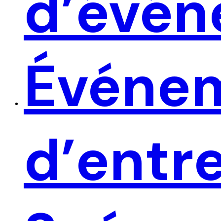
d’évé
Événe
d’entr