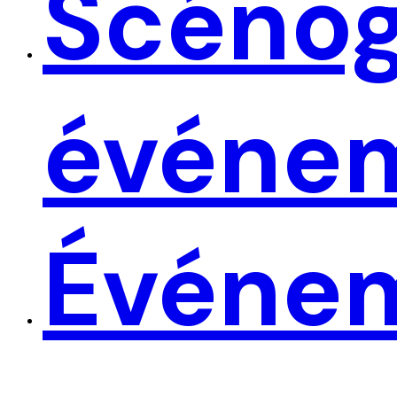
Scéno
événe
Événe