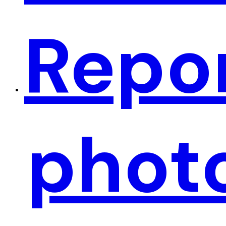
Repo
phot