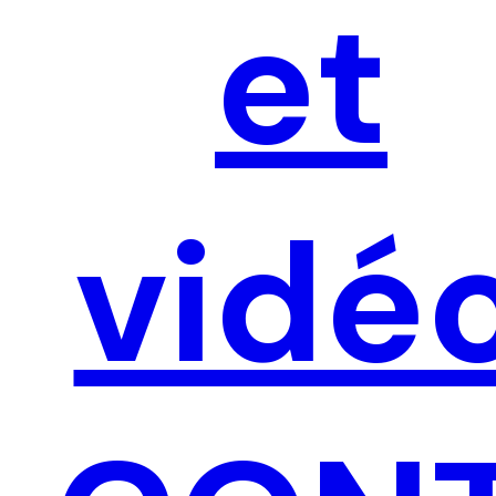
et
vidé