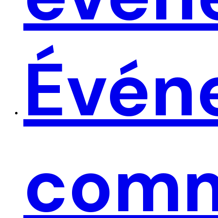
Évén
ACCUEIL
PRÉSENTATION
RÉALISATIONS
ACTUALITÉS
CONTACT
https://harfang-events.fr/blog-page/
Nous Suivre
—
comm