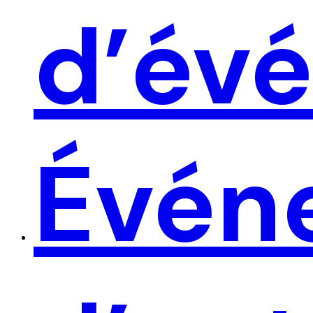
d’év
Évén