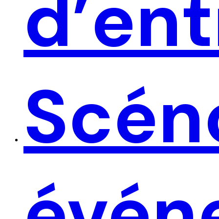
d’ent
Scén
évé