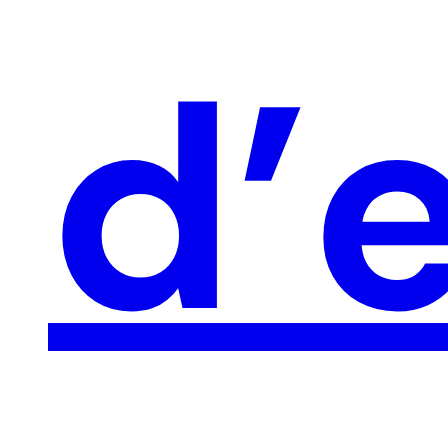
d’
ACCUEIL
PRÉSENTATION
RÉALISATIONS
ACTUALITÉS
CONTACT
https://harfang-events.fr/blog-page/
Nous Suivre
—