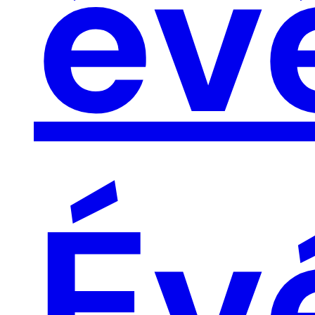
é
Év