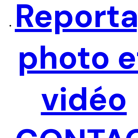
Report
photo e
ACCUEIL
PRÉSENTATION
RÉALISATIONS
ACTUALITÉS
CONTACT
https://harfang-events.fr/blog-page/
vidéo
Nous Suivre
—