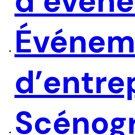
d’évén
Événem
d’entre
Scénog